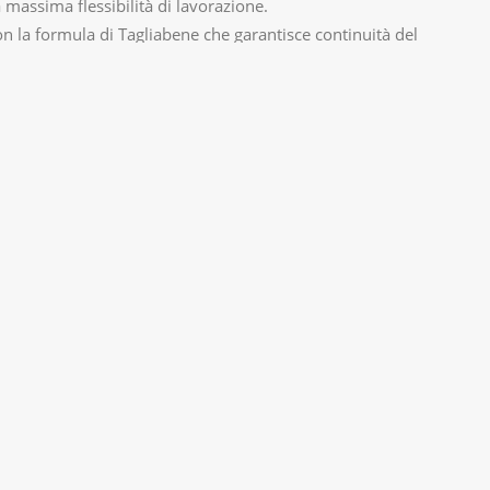
massima flessibilità di lavorazione.
on la formula di Tagliabene che garantisce continuità del
tecnica dedicata e costi certi.
Per info
@tagliabene.com
le@tagliabene.com