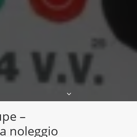
upe –
a noleggio