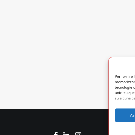
Per fornire 
memorizzare
tecnologie 
unici su que
su alcune ca
Ac